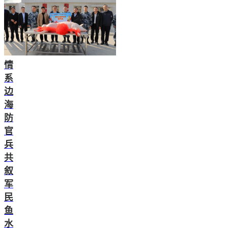
情
系
边
海
防
官
兵
共
叙
军
民
鱼
水