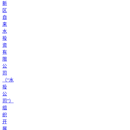
新
区
自
来
水
投
资
有
限
公
司
（“水
投
公
司”）
组
织
开
展