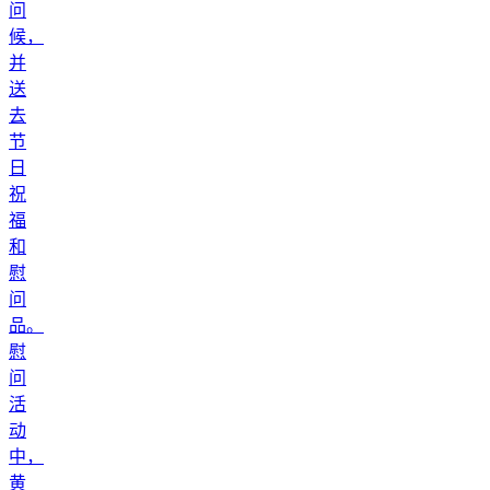
问
候，
并
送
去
节
日
祝
福
和
慰
问
品。
慰
问
活
动
中，
黄