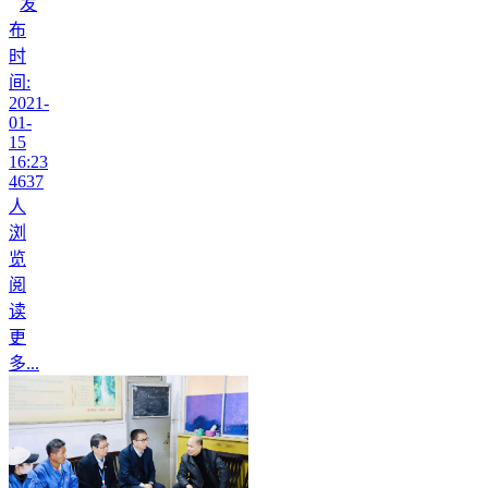
发
布
时
间:
2021-
01-
15
16:23
4637
人
浏
览
阅
读
更
多...