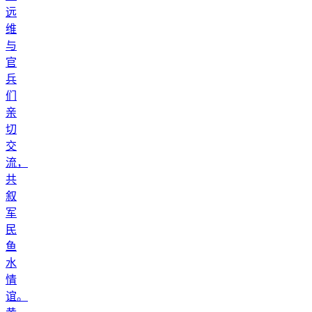
远
维
与
官
兵
们
亲
切
交
流，
共
叙
军
民
鱼
水
情
谊。