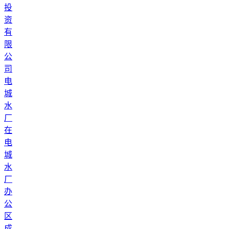
投
资
有
限
公
司
电
城
水
厂
在
电
城
水
厂
办
公
区
成