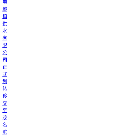
电
城
镇
供
水
有
限
公
司
正
式
划
转
移
交
至
茂
名
滨