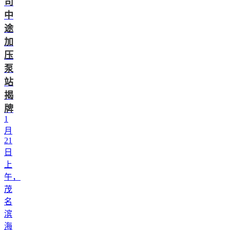
司
中
途
加
压
泵
站
揭
牌
1
月
21
日
上
午，
茂
名
滨
海