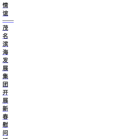
情
谊
——
茂
名
滨
海
发
展
集
团
开
展
新
春
慰
问