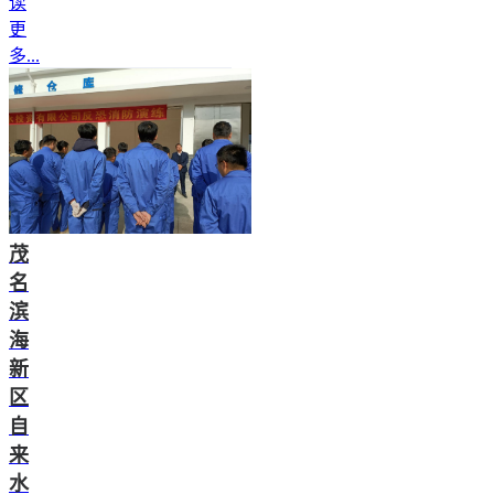
读
更
多...
茂
名
滨
海
新
区
自
来
水