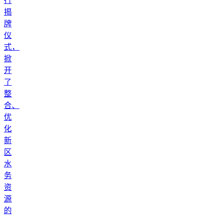
行
揭
牌
仪
式，
掀
开
了
整
合、
优
化
新
区
水
务
资
源
的