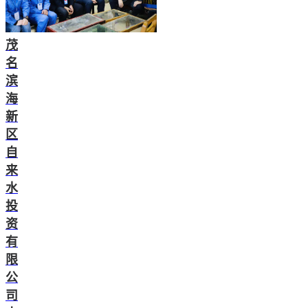
茂
名
滨
海
新
区
自
来
水
投
资
有
限
公
司