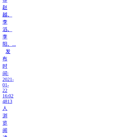
导
赵
越、
李
滔、
李
阳、...
发
布
时
间:
2021-
01-
22
16:02
4813
人
浏
览
阅