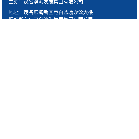
主办：茂名滨海发展集团有限公司
地址：茂名滨海新区电白盐场办公大楼
版权所有：茂名滨海发展集团有限公司
技术支持：燕尾服（广东）科技有限公司
联系电话：0668-5190005