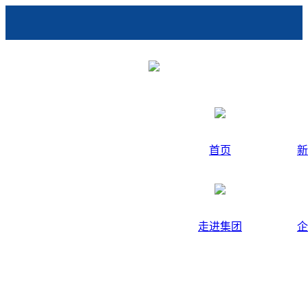
首页
新
走进集团
企