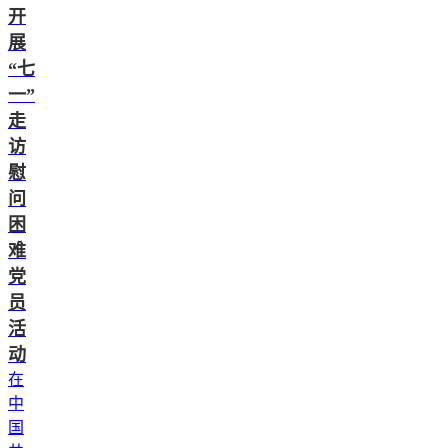
开
展
“七
一”
走
访
慰
问
困
难
党
员
活
动
在
中
国