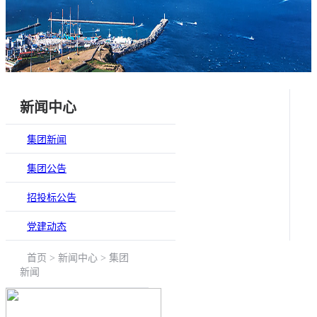
新闻中心
集团新闻
集团公告
招投标公告
党建动态
首页 > 新闻中心 > 集团
新闻