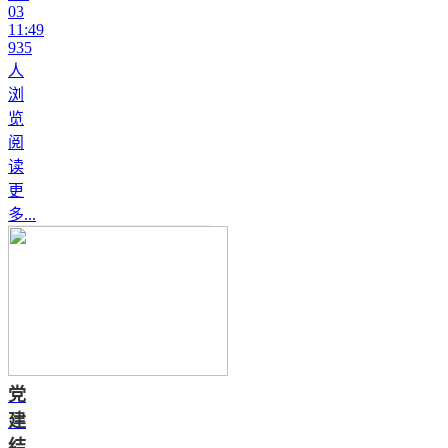
03
11:49
935
人
浏
览
阅
读
更
多...
党
建
结