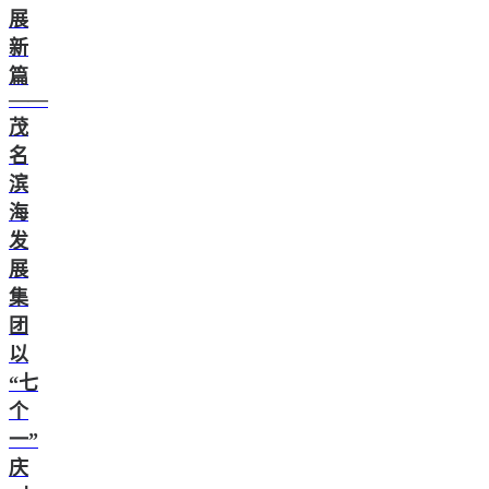
展
新
篇
——
茂
名
滨
海
发
展
集
团
以
“七
个
一”
庆