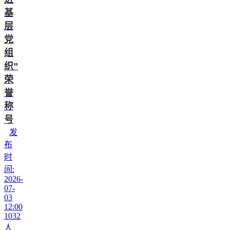
基
层
党
组
织”
荣
誉
称
号
发
布
时
间:
2026-
07-
03
12:00
1032
人