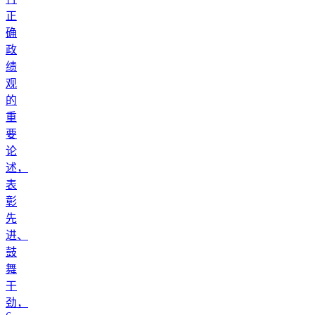
正
确
政
绩
观
的
重
要
论
述，
表
彰
先
进、
鼓
舞
干
劲，