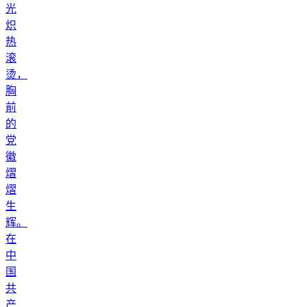
光
炽
热
滚
烫，
胸
前
的
党
徽
熠
熠
生
辉。
在
中
国
共
产