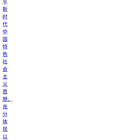
平
新
时
代
中
国
特
色
社
会
主
义
思
想，
充
分
体
现
以