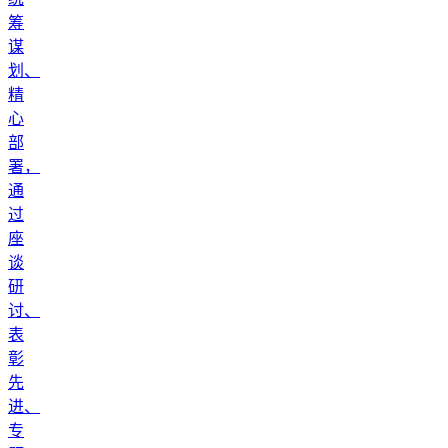
筹
谋
划、
精
心
部
署，
通
过
座
谈
研
讨、
表
彰
先
进、
专