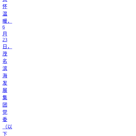
怀
温
暖，
6
月
23
日，
茂
名
滨
海
发
展
集
团
党
委
（以
下