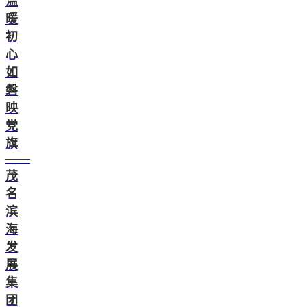
温
暖
初
心
如
磐
映
党
旗
——
茂
名
滨
海
发
展
集
团