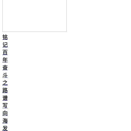
铭
记
百
年
奋
斗
之
路
谱
写
向
海
发