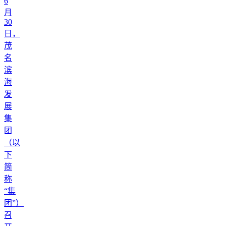
6
月
30
日，
茂
名
滨
海
发
展
集
团
（以
下
简
称
“集
团”）
召