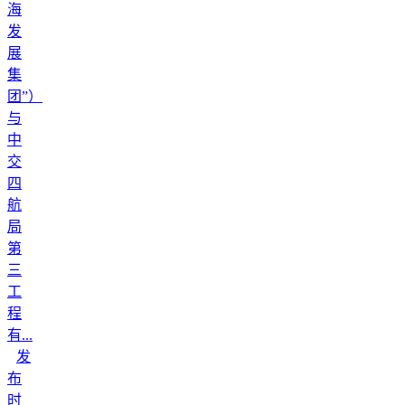
海
发
展
集
团”）
与
中
交
四
航
局
第
三
工
程
有...
发
布
时