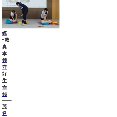
练
“救”
真
本
领
守
好
生
命
线
——
茂
名