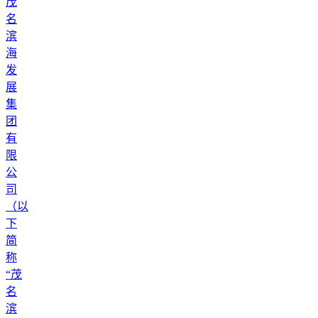
茂
名
滨
海
发
展
集
团
有
限
公
司
（以
下
简
称
“茂
名
滨