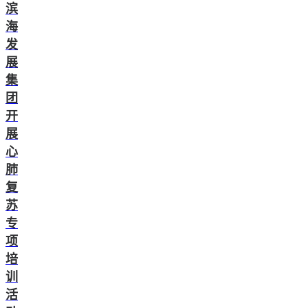
滨
海
发
展
集
团
开
展
心
肺
复
苏
专
项
培
训
活