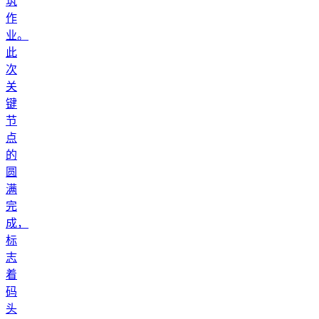
筑
作
业。
此
次
关
键
节
点
的
圆
满
完
成，
标
志
着
码
头