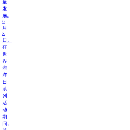
量
发
展。
6
月
8
日，
在
世
界
海
洋
日
系
列
活
动
期
间，