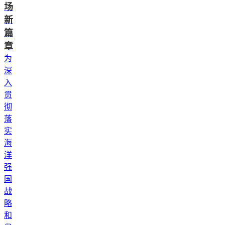
场
新
篇
章
为
深
入
贯
彻
落
实
海
洋
强
国
战
略
和