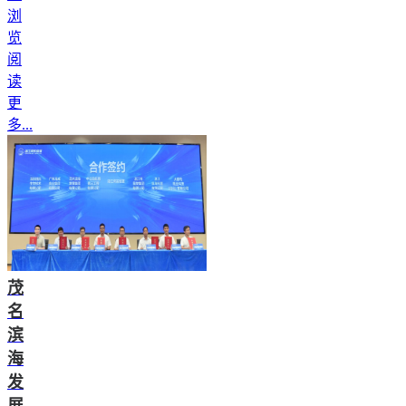
浏
览
阅
读
更
多...
茂
名
滨
海
发