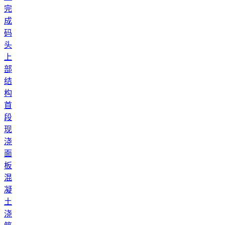
完
成
码
头
上
部
结
构
首
段
现
浇
面
板
混
凝
土
浇