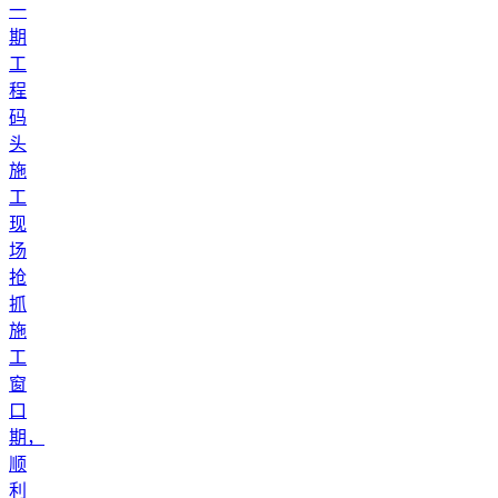
一
期
工
程
码
头
施
工
现
场
抢
抓
施
工
窗
口
期，
顺
利