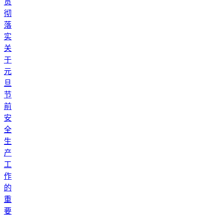
贯
彻
落
实
关
于
元
旦
节
前
安
全
生
产
工
作
的
重
要