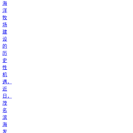
海
洋
牧
场
建
设
的
历
史
性
机
遇，
近
日，
茂
名
滨
海
发