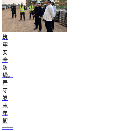
筑
牢
安
全
防
线，
严
守
岁
末
年
初
——