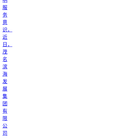
明
服
务
意
识，
近
日，
茂
名
滨
海
发
展
集
团
有
限
公
司