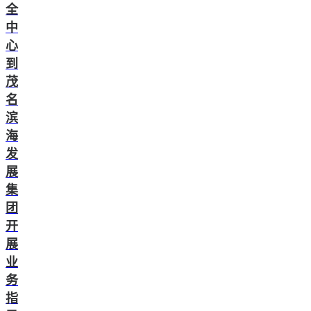
全
中
心
到
茂
名
滨
海
发
展
集
团
开
展
业
务
指