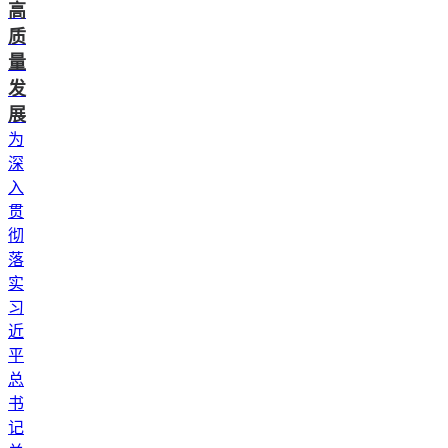
高
质
量
发
展
为
深
入
贯
彻
落
实
习
近
平
总
书
记