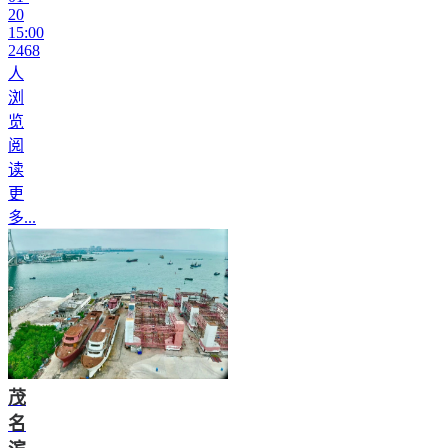
20
15:00
2468
人
浏
览
阅
读
更
多...
茂
名