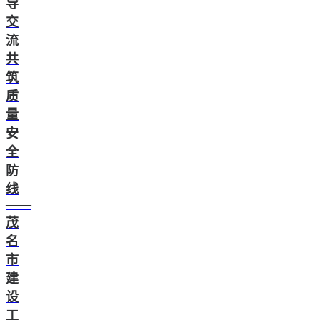
导
交
流
共
筑
质
量
安
全
防
线
——
茂
名
市
建
设
工