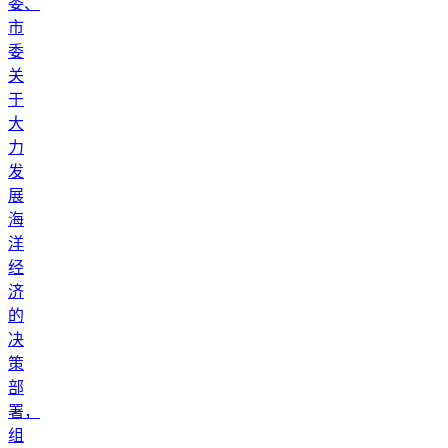
委、
市
委
关
于
大
力
发
展
海
洋
经
济
的
决
策
部
署，
组