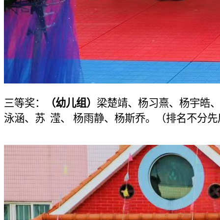
三等奖：
（幼儿组）
梁楚靖、杨习熹、杨宇皓
泳涵、苏 滢、 杨雨静、杨斯乔。（排名不分先