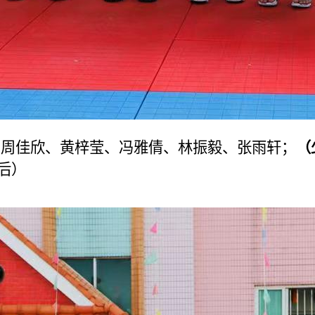
、周佳欣、黄梓莹、冯雅倩、林振毅、张雨轩；
（
后）