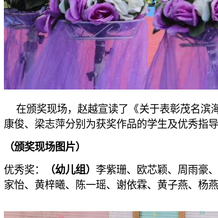
在颁奖现场，赵越宣读了《关于表彰茂名滨海发
康俊、梁志萍分别为获奖作品的学生及优秀指
（颁奖现场图片）
优秀奖：
（幼儿组）
李紫珊、欧芯颖、周雨豪
家怡、黄梓曦、陈一瑶、谢依霖、黄子燕、杨