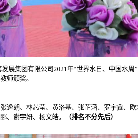
展集团有限公司2021年“世界水日、中国水周
导教师颁奖。
、张逸朗、林芯莹、黄洛基、张芷涵、罗宇鑫、欧
燕郦、谢宇妍、杨文皓。
（排名不分先后）