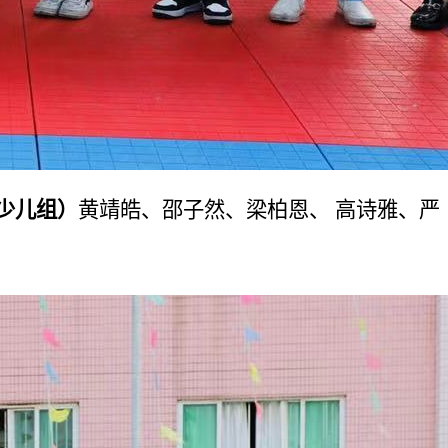
少儿组）
黄靖皓、邵子然、梁柏恩、 高诗雅、严