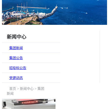
新闻中心
集团新闻
集团公告
招投标公告
党建动态
首页 > 新闻中心 > 集团
新闻