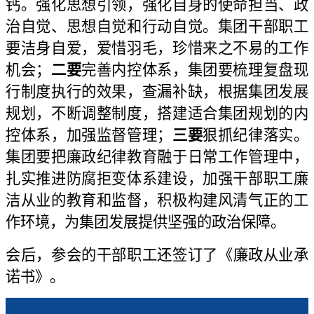
钙。
强化思想引领
，
强化自身的使命担当、政
治自觉、思想自觉和行动自觉
。集团干部职工
要洁身自爱，爱惜羽毛，珍惜来之不易的工作
机会
；
二要
完善内控体系，集团要梳理复盘现
行制度执行的效果，查漏补缺，根据集团发展
规划，不断调整制度，搭建适合集团规划的内
控体系，加强监督管理；
三要
狠抓纪律落实。
集团要把廉政纪律教育融于日常工作管理中，
扎实推进防腐
拒变
体系建设，加强干部职工廉
洁从业的教育和监督，
积极构建风清气正的工
作环境，为集团发展提供坚强的政治保障。
会后，
参会的干部职工还
签订
了
《廉政从业承
诺书》。