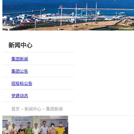
新闻中心
集团新闻
集团公告
招投标公告
党建动态
首页 > 新闻中心 > 集团新闻