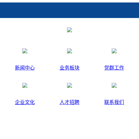
新闻中心
业务板块
党群工作
企业文化
人才招聘
联系我们