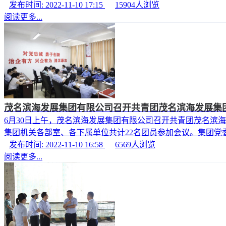
发布时间: 2022-11-10 17:15
15904
人浏览
阅读更多...
茂名滨海发展集团有限公司召开共青团茂名滨海发展集
6月30日上午，茂名滨海发展集团有限公司召开共青团茂名滨
集团机关各部室、各下属单位共计22名团员参加会议。集团党委委
发布时间: 2022-11-10 16:58
6569
人浏览
阅读更多...