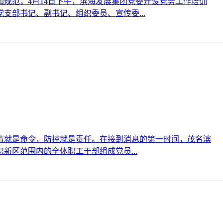
规范，4月14日下午，滨海发展集团党委开设党务工作培训
支部书记、副书记、组织委员、宣传委...
疫情就是命令，防控就是责任。在接到消息的第一时间，茂名滨
新区范围内的全体职工干部组成党员...