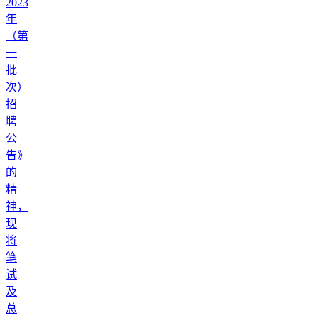
2023
年
（第
一
批
次）
招
聘
公
告》
的
精
神，
现
将
笔
试
及
总