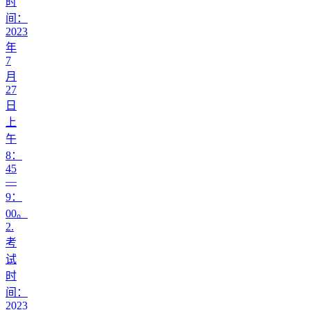
时
间：
2023
年
7
月
27
日
上
午
8：
45
—
9：
00。
2.
考
试
时
间：
2023