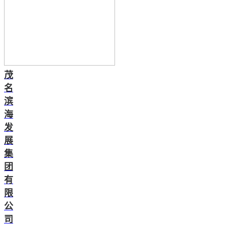
茂
名
滨
海
发
展
集
团
有
限
公
司