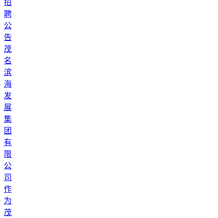
招
聘
公
告
茂
名
滨
海
发
展
集
团
有
限
公
司
作
为
茂