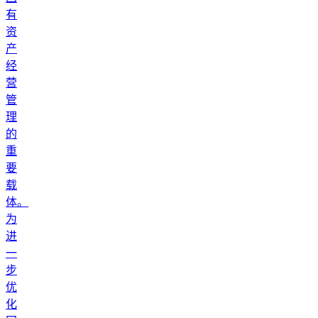
有
资
产
经
营
管
理
的
重
要
载
体。
为
进
一
步
优
化