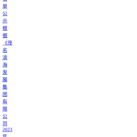
单
公
示
根
据
《茂
名
滨
海
发
展
集
团
有
限
公
司
2023
年