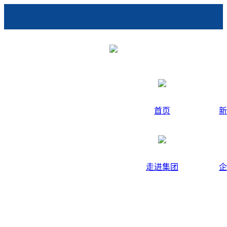
首页
新
走进集团
企