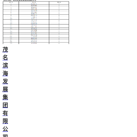
茂
名
滨
海
发
展
集
团
有
限
公