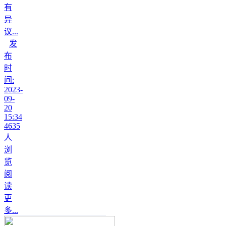
有
异
议...
发
布
时
间:
2023-
09-
20
15:34
4635
人
浏
览
阅
读
更
多...