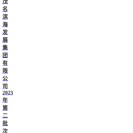
茂
名
滨
海
发
展
集
团
有
限
公
司
2023
年
第
二
批
次