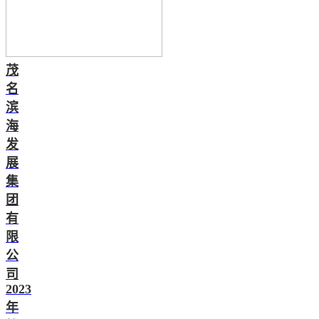
茂
名
滨
海
发
展
集
团
有
限
公
司
2023
年