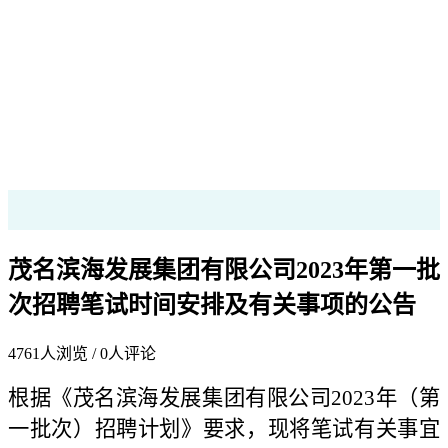
茂名滨海发展集团有限公司2023年第一批
次招聘笔试时间安排及有关事项的公告
4761
人浏览 /
0
人评论
根据《茂名滨海发展集团有限公司2023年（第
一批次）招聘计划》要求，现将笔试有关事宜