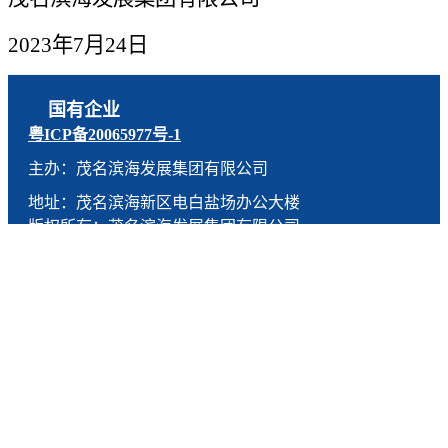
2023年7月24日
国有企业
粤ICP备20065977号-1
主办：茂名滨海发展集团有限公司
地址：茂名滨海新区电白盐场办公大楼
版权所有：茂名滨海发展集团有限公司
技术支持：燕尾服（广东）科技有限公司
联系电话：0668-5190005