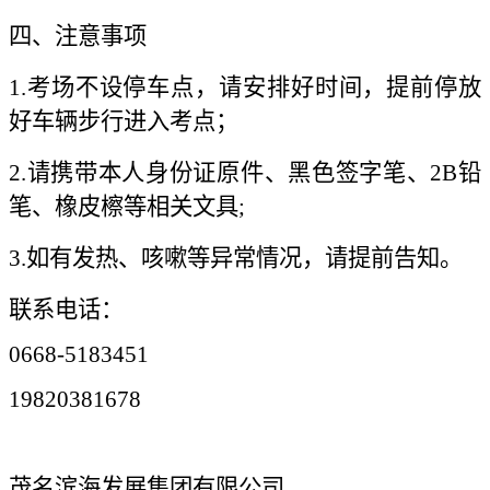
四、注意事项
1.考场不设停车点，请安排好时间，提前停放
好车辆步行进入考点；
2.请携带本人身份证原件、黑色签字笔、2B铅
笔、橡皮檫等相关文具;
3.如有发热、咳嗽等异常情况，请提前告知。
联系电话：
0668-5183451
19820381678
茂名滨海发展集团有限公司