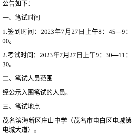
公告如下：
一、笔试时间
1.签到时间：2023年7月27日上午8：45—9：
00。
2.考试时间：2023年7月27日上午9：30—11：
30。
二、笔试人员范围
经公示入围笔试的人员。
三、笔试地点
茂名滨海新区庄山中学（茂名市电白区电城镇
电城大道）。