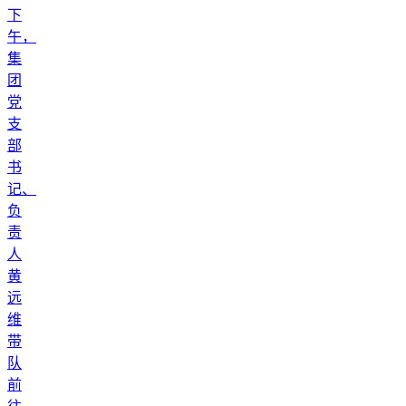
下
午，
集
团
党
支
部
书
记、
负
责
人
黄
远
维
带
队
前