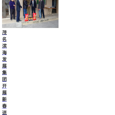
茂
名
滨
海
发
展
集
团
开
展
新
春
送