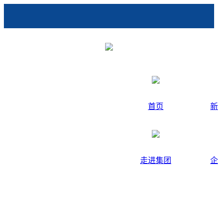
首页
新
走进集团
企