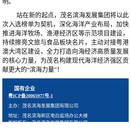
明。
站在新的起点，茂名滨海发展集团将以此
次入选榜单为契机，深化海洋产业布局，加快
推进海洋牧场、渔港经济区等示范项目建设，
持续擦亮文旅与食品板块名片，主动对接粤港
澳大湾区建设，全力打造向海经济高质量发展
的核心力量，为茂名构建现代海洋经济强区贡
献更大的“滨海力量”！
国有企业
粤ICP备20065977号-1
主办：茂名滨海发展集团有限公司
地址：茂名滨海新区电白盐场办公大楼
版权所有：茂名滨海发展集团有限公司