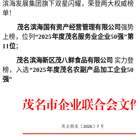
滨海发展集团旗下双星闪耀，荣登两大权威榜
单！
茂名滨海国有资产经营管理有限公司
强势
上榜，位列
“2025年度茂名服务业企业50强”第
11位
；
茂名滨海新区茂八鲜食品有限公司
实力登
榜，
入选
“2025年度茂名农副产品加工企业50
强”