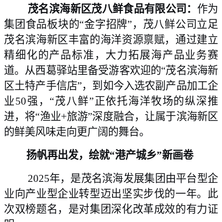
茂名滨海新区茂八鲜食品有限公司：
作为
集团食品板块的“金字招牌”，茂八鲜公司立足
茂名滨海新区丰富的海洋资源禀赋，通过建立
精细化的产品标准，大力拓展海产品业务赛
道。从西葛驿站里备受游客欢迎的“茂名滨海新
区土特产手信店”，到如今入选农副产品加工企
业50强，“茂八鲜”正依托海洋牧场的纵深推
进，将“渔业+旅游”深度融合，让属于滨海新区
的鲜美风味走向更广阔的舞台
。
扬帆再出发，绘就“港产城乡”新画卷
2025年，是茂名滨海发展集团由平台型企
业向产业型企业转型迈出坚实步伐的一年。此
次双榜题名，是对集团深化改革成效的有力证