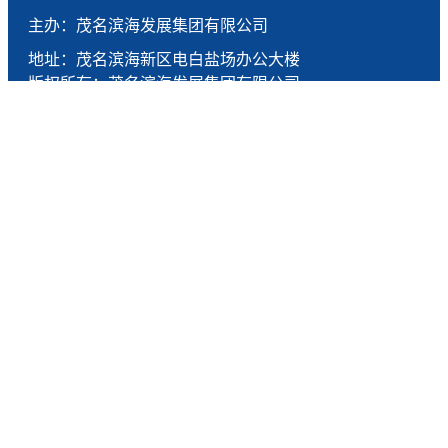
主办：茂名滨海发展集团有限公司
地址：茂名滨海新区电白盐场办公大楼
版权所有：茂名滨海发展集团有限公司
技术支持：燕尾服（广东）科技有限公司
联系电话：0668-5190005