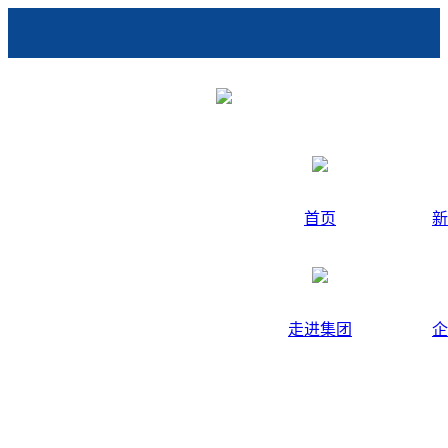
首页
新
走进集团
企