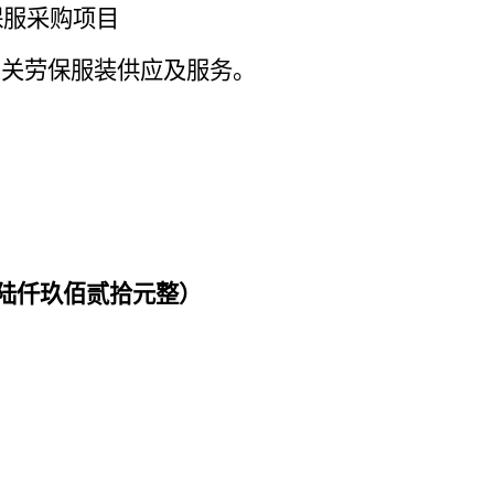
保服采购项目
相关劳保服装供应及服务。
壹万陆仟玖佰贰拾元整）