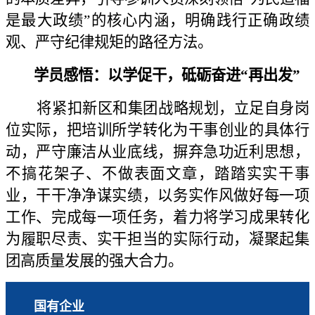
是最大政绩”的核心内涵，明确践行正确政绩
观、严守纪律规矩的路径方法。
学员感悟：以学促干，砥砺奋进“再出发”
将紧扣新区和集团战略规划，立足自身岗
位实际，把培训所学转化为干事创业的具体行
动，严守廉洁从业底线，摒弃急功近利思想，
不搞花架子、不做表面文章，踏踏实实干事
业，干干净净谋实绩，以务实作风做好每一项
工作、完成每一项任务，着力将学习成果转化
为履职尽责、实干担当的实际行动，凝聚起集
团高质量发展的强大合力。
国有企业