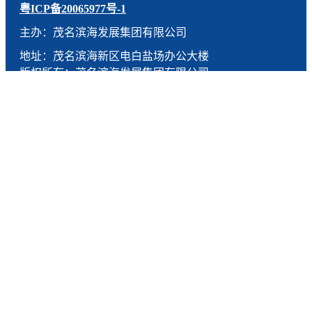
粤ICP备20065977号-1
主办：茂名滨海发展集团有限公司
地址：茂名滨海新区电白盐场办公大楼
版权所有：茂名滨海发展集团有限公司
技术支持：燕尾服（广东）科技有限公司
联系电话：0668-5190005