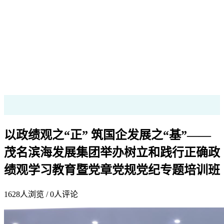
以政绩观之“正” 筑国企发展之“基”——
茂名滨海发展集团举办树立和践行正确政
绩观学习教育暨党章党规党纪专题培训班
1628
人浏览 /
0
人评论