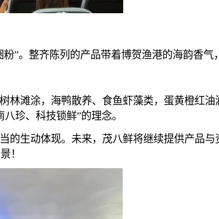
粉”。整齐陈列的产品带着博贺渔港的海韵香气
林滩涂，海鸭散养、食鱼虾藻类，蛋黄橙红油润
南八珍、科技锁鲜”的理念。
的生动体现。未来，茂八鲜将继续提供产品与资
图景！