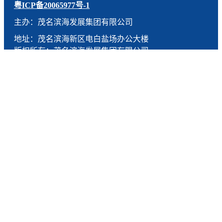
粤ICP备20065977号-1
主办：茂名滨海发展集团有限公司
地址：茂名滨海新区电白盐场办公大楼
版权所有：茂名滨海发展集团有限公司
技术支持：燕尾服（广东）科技有限公司
联系电话：0668-5190005