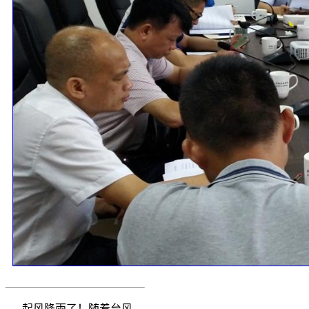
起风降雨了！随着台风