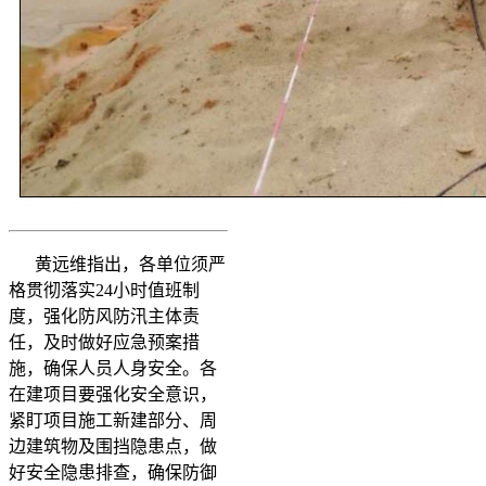
黄远维指出，各单位须严
格贯彻落实24小时值班制
度，强化防风防汛主体责
任，及时做好应急预案措
施，确保人员人身安全。各
在建项目要强化安全意识，
紧盯项目施工新建部分、周
边建筑物及围挡隐患点，做
好安全隐患排查，确保防御