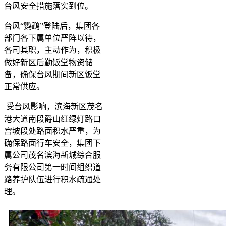
台风安全措施落实到位。
台风“鹦鹉”登陆后，集团各
部门各下属单位严阵以待，
各司其职，主动作为，积极
做好新区后勤饭堂物资储
备，确保台风期间新区饭堂
正常供应。
受台风影响，滨海新区茂名
港大道南段爵山红绿灯路口
宫坡段处路面积水严重，为
确保路面行车安全，集团下
属公司茂名滨海新城综合服
务有限公司第一时间组织道
路养护队伍进行积水疏通处
理。