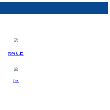
领导机构
OA