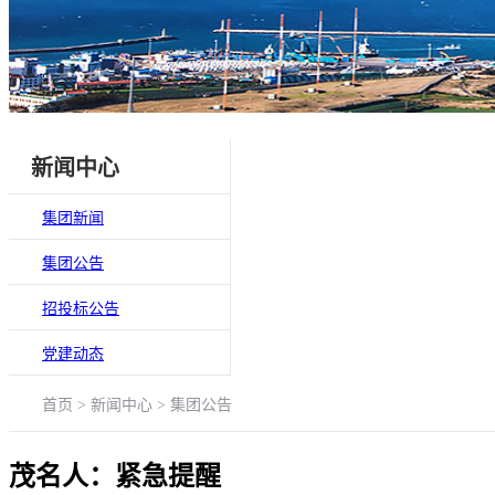
新闻中心
集团新闻
集团公告
招投标公告
党建动态
首页 > 新闻中心 > 集团公告
茂名人：紧急提醒