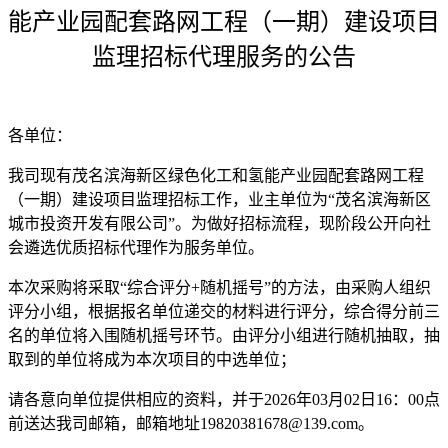
能产业园配套路网工程（一期）建设项目
监理
招标代理
服务
的公告
各单位：
我司
现
有
茂名滨海新区绿色化工和氢能产业园配套路网工程
（一期）建设项目监理招标工作，
业主单位为
“茂名滨海新区
城市投资开发有限公司”
。为做好招标流程，现阶段公开向社
会遴选优质招标代理作为
服务
单位。
本次采购将采取“综合评分+随机摇号”的方法，
由采购
人组织
评分小组，根据报名单位递交的材料进行评分，综合得分前三
名的单位将入围随机摇号环节。由评分小组进行随机抽取，抽
取到的单位将成为本次项目的中选单位；
请各意向单位提供相应的资料，并于
20
2
6
年
03
月
02
日
16：00
点
前送达
我司
邮箱，邮箱地址
19820381678@139
.com。