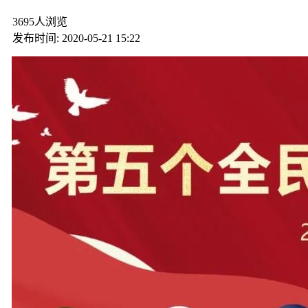
3695
人浏览
发布时间: 2020-05-21 15:22