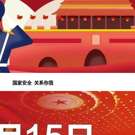
国家安全 关系你我