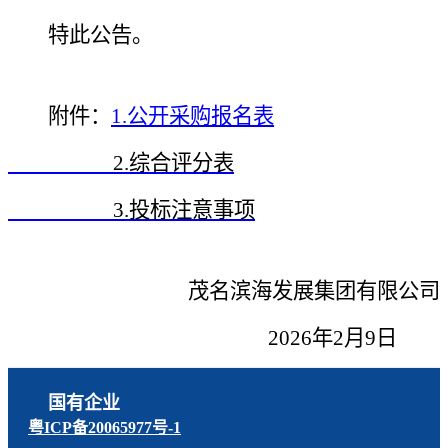
特此公告。
附件：
1.公开采购报名表
2.综合评分表
3.投标注意事项
茂名滨海发展集团有限公司
2026年2月9日
国有企业
粤ICP备20065977号-1