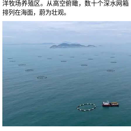
洋牧场养殖区。从高空俯瞰，数十个深水网箱
排列在海面，蔚为壮观。