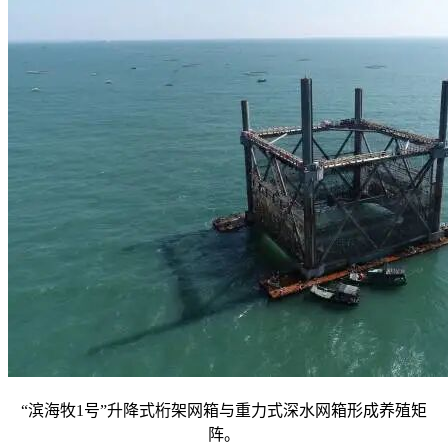
“滨海牧1号”升降式桁架网箱与重力式深水网箱形成养殖矩
阵。