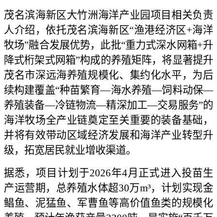
茂名滨海新区大竹洲海洋产业园项目相关负责
人介绍，依托茂名滨海新区“渔港经济区+海洋
牧场”融合发展优势，此批“重力式深水网箱+升
降式桁架式网箱”构成的养殖矩阵，将显著提升
茂名市深远海养殖规模化、集约化水平，为后
续构建覆盖“种苗繁育—海水养殖—饲料动保—
养殖装备—冷链物流—精深加工—交易服务”的
海洋牧场全产业链奠定至关重要的装备基础，
并将有效带动区域经济发展和海洋产业转型升
级，拓宽居民就业增收渠道。
据悉，项目计划于2026年4月正式进入投苗生
产运营期，总养殖水体超30万m³，计划实现金
鲳鱼、泥猛鱼、军曹鱼等高价值鱼类的规模化