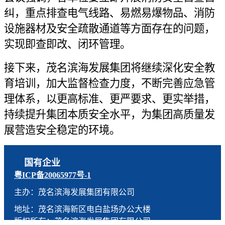
纠，重点排查电气线路、易燃易爆物品、消防
设施器材及安全疏散通道等方面存在的问题，
实现即查即改、闭环管理。
接下来，茂名滨海发展集团将继续深化安全教
育培训，加大监督检查力度，不断完善应急管
理体系，以更高标准、更严要求、更实举措，
持续提升集团本质安全水平，为集团高质量发
展营造安全稳定的环境。
国有企业
粤ICP备20065977号-1
主办：茂名滨海发展集团有限公司
地址：茂名滨海新区电白盐场办公大楼
版权所有：茂名滨海发展集团有限公司