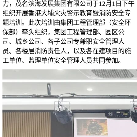
力，茂名滨海发展集团有限公司于12月1日下午
组织开展香港大埔火灾警示教育暨消防安全专
题培训。此次培训由集团工程管理部（安全环
保部）牵头组织，集团工程管理部、园区公
司、城乡公司、各子公司专兼职安全管理人
员、各楼层消防责任人，以及各在建项目的施
工单位、监理单位安全管理人员共同参加。