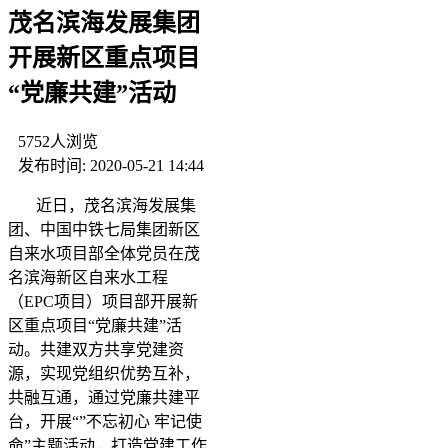
茂名滨海发展集团
开展新区重点项目
“党廉共建”活动
5752
人浏览
发布时间: 2020-05-21 14:44
近日，茂名滨海发展集
团、中国中铁七局集团新区
自来水项目部全体党员在茂
名滨海新区自来水工程
（EPC项目）项目部开展新
区重点项目“党廉共建”活
动。共建双方共享党建资
源，实现党组织优势互补，
共融互通，通过党廉共建平
台，开展“”不忘初心 牢记使
命”主题活动，打造党建工作