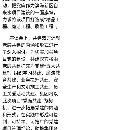
动，把党廉作为滨海新区自
来水项目建设的一面旗帜，
力求将该项目打造成“精品工
程、廉洁工程、质量工程”。
座谈会上，共建双方还就
党廉共建的内涵和形式进行
了深入探讨。为切实加强项
目党的建设，共建双方将由
党廉共建扩充为党建“五大共
建”：组织学习共建、廉洁教
育共建、业务提升共建、安
全生产和文明施工共建、员
工关爱活动共建。集团将以
此次项目“党廉共建”为契
机，进一步拓展党建的内涵
和形式，在实践中形成可复
制，可持续、可推广的党建
项目管理经验，助推集团各