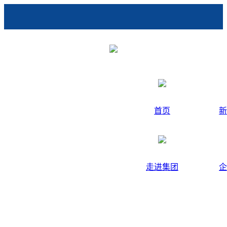
首页
新
走进集团
企