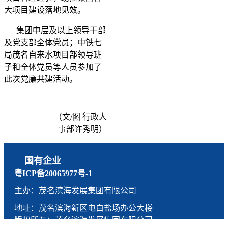
大项目建设落地见效。
集团中层及以上领导干部
及党支部全体党员；中铁七
局茂名自来水项目部领导班
子和全体党员等人员参加了
此次党廉共建活动。
（文/图 行政人
事部许秀明）
国有企业
粤ICP备20065977号-1
主办：茂名滨海发展集团有限公司
地址：茂名滨海新区电白盐场办公大楼
版权所有：茂名滨海发展集团有限公司