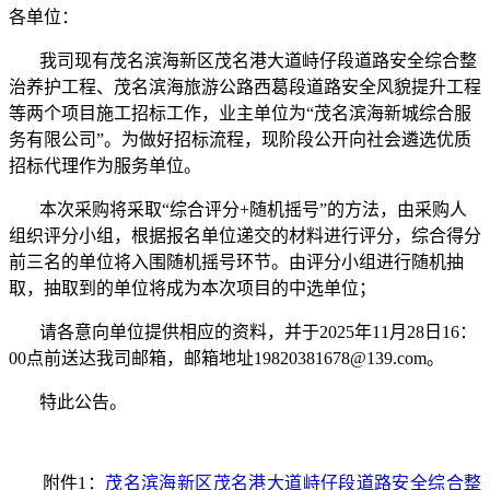
各单位：
我司
现
有
茂名滨海新区茂名港大道峙仔段道路安全综合整
治养护工程、茂名滨海旅游公路西葛段道路安全风貌提升工程
等两个项目施工
招标工作，
业主单位为
“
茂名滨海新城综合服
务有限公司
”
。为做好招标流程，现阶段公开向社会遴选优质
招标代理作为
服务
单位。
本次采购将采取“综合评分+随机摇号”的方法，
由采购
人
组织评分小组，根据报名单位递交的材料进行评分，综合得分
前三名的单位将入围随机摇号环节。由评分小组进行随机抽
取，抽取到的单位将成为本次项目的中选单位；
请各意向单位提供相应的资料，并于
20
2
5
年
11
月
28
日
16：
00
点前送达
我司
邮箱，邮箱地址
19820381678@139
.com。
特此公告。
附件1：
茂名滨海新区茂名港大道峙仔段道路安全综合整