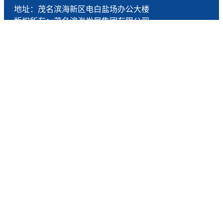
地址：茂名滨海新区电白盐场办公大楼
版权所有：茂名滨海发展集团有限公司
技术支持：燕尾服（广东）科技有限公司
联系电话：0668-5190005