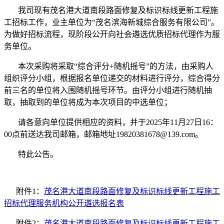
我司
现
有
茂名港大道南段路面修复及标识标线更新工程施
工
招标工作，
业主单位为
“
茂名滨海新城综合服务有限公司
”
。
为做好招标流程，现阶段公开向社会遴选优质招标代理作为
服
务
单位。
本次采购将采取“综合评分+随机摇号”的方法，
由采购
人
组织评分小组，根据报名单位递交的材料进行评分，综合得分
前三名的单位将入围随机摇号环节。由评分小组进行随机抽
取，抽取到的单位将成为本次项目的中选单位；
请各意向单位提供相应的资料，并于
20
2
5
年
11
月
27
日
16：
00
点前送达
我司
邮箱，邮箱地址
19820381678@139
.com。
特此公告。
附件1：
茂名港大道南段路面修复及标识标线更新工程施工
招标代理服务机构公开遴选报名表
附件2：
茂名港大道南段路面修复及标识标线更新工程施工