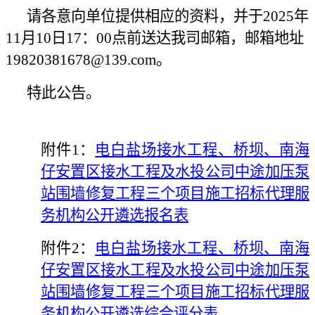
请各意向单位提供相应的资料，并于
20
2
5
年
11
月
10
日
17：00
点前送达
我司
邮箱，邮箱地址
19820381678@139
.com。
特此公告。
附件1：
电白盐场接水工程、桥坝、南海
仔安置区接水工程及水投公司中途加压泵
站围墙修复工程
三
个项目施工
招标代理服
务机构公开遴选报名表
附件2：
电白盐场接水工程、桥坝、南海
仔安置区接水工程及水投公司中途加压泵
站围墙修复工程
三
个项目施工
招标代理服
务机构公开遴选综合评分表