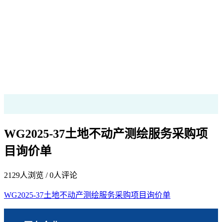
WG2025-37土地不动产测绘服务采购项
目询价单
2129
人浏览 /
0
人评论
WG2025-37土地不动产测绘服务采购项目询价单