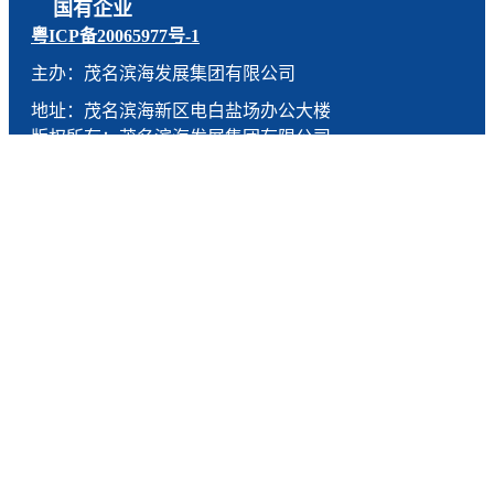
国有企业
粤ICP备20065977号-1
主办：茂名滨海发展集团有限公司
地址：茂名滨海新区电白盐场办公大楼
版权所有：茂名滨海发展集团有限公司
技术支持：燕尾服（广东）科技有限公司
联系电话：0668-5190005