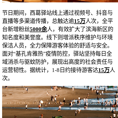
节日期间，西葛驿站线上通过视频号、抖音与
直播等多渠道传播，总触达逾
15万
人次，全平
台新增粉丝
5000余
人，有效扩大了滨海新区的
知名度和美誉度。线下则增派秩序维护与环境
保洁人员，全力保障游客体验的舒适与安全。
面对“基孔肯雅热”疫情防控，驿站坚持每日全
域消杀与驱蚊防护，展现出高度的社会责任与
运营韧性。据统计，1-8日约接待游客达
15万
人
次。