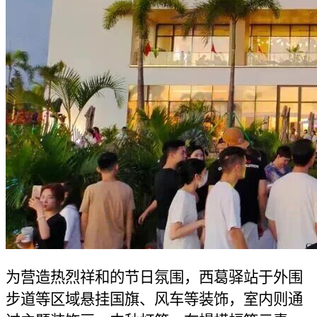
为营造热烈祥和的节日氛围，西葛驿站于外围
步道等区域悬挂国旗、风车等装饰，室内则通