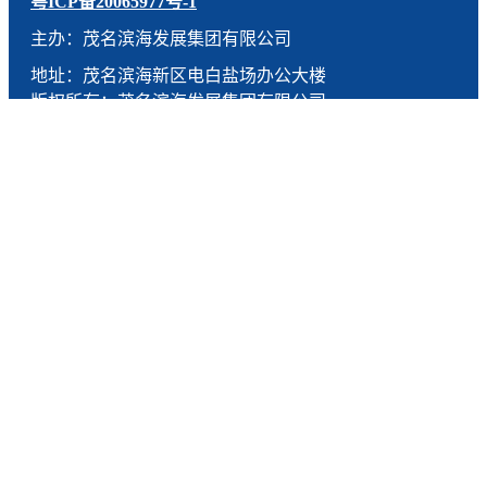
粤ICP备20065977号-1
主办：茂名滨海发展集团有限公司
地址：茂名滨海新区电白盐场办公大楼
版权所有：茂名滨海发展集团有限公司
技术支持：燕尾服（广东）科技有限公司
联系电话：0668-5190005