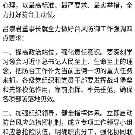
心理，以最高标准、最严要求、最实举措，全
力打好防台主动仗。
吕崇君董事长就全力做好台风防御工作强调四
点要求：
一、提高政治站位，强化责任意识。
要深刻学
习领会习近平总书记人民至上、生命至上的理
念，把防台工作作为当前压倒一切的重大任务
来抓。各级党组织和党员干部要发挥战斗堡垒
和先锋模范作用，靠前指挥、率先垂范，确保
各项部署落地见效。
二、加强组织领导，健全指挥体系。
立即启动
防台风应急指挥机制，成立专项工作领导小组
和应急抢险队伍，明确职责分工，强化协同联