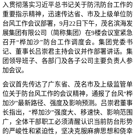
入贯彻落实习近平总书记关于防汛防台工作的
重要指示精神，迅速传达省、市及上级单位防
台风工作会议部署，9月22日下午，茂名滨海发
展集团有限公司（简称集团）在9楼会议室紧急
召开“桦加沙”防台工作调度会。集团党委书
记、董事长吕崇君主持会议并作部署讲话。集
团领导班子、各部门及各子公司主要负责人参
加会议。
会议首先传达了广东省、茂名市及上级监管单
位关于防台风工作的会议精神，通报了台风“桦
加沙”最新路径、强度及影响预测。吕崇君董事
长指出，“桦加沙”强度大、移速快、影响范围
广，全体干部职工必须清醒认识当前防台形势
的严峻性和紧迫性，坚决克服麻痹思想和侥幸