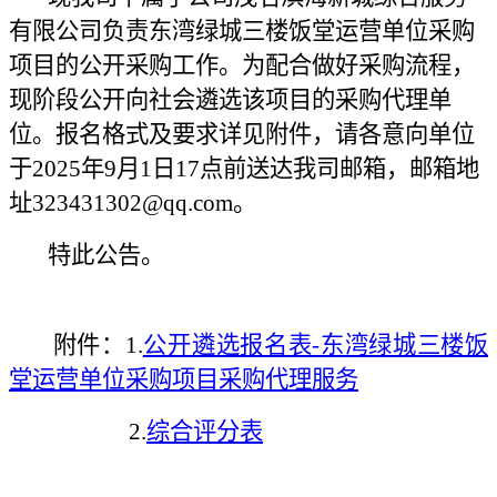
有限公司负责东湾绿城三楼饭堂运营单位采购
项目的公开采购工作。为配合做好采购流程，
现阶段公开向社会遴选该项目的采购代理单
位。报名格式及要求详见附件，请各意向单位
于2025年9月1日1
7点前送达
我司
邮箱，邮箱地
址323431302
@
qq.com。
特此公告。
附件：1.
公开遴选报名表-东湾绿城三楼饭
堂运营单位采购项目采购代理服务
2.
综合评分表