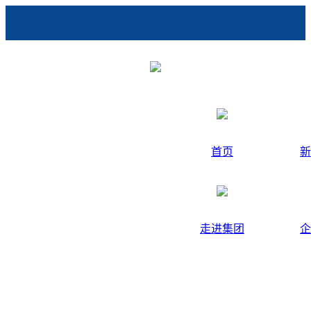
首页
新
走进集团
企