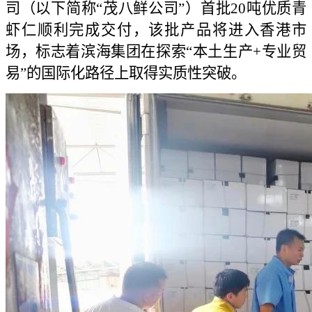
司（以下简称
“
茂八鲜
公司
”
）首批20吨优质青
虾仁顺利完成交付，该批产品将进入香港市
场，标志着滨海集团在探索
“
本土生产+专业贸
易
”
的国际化路径上取得实质性突破。