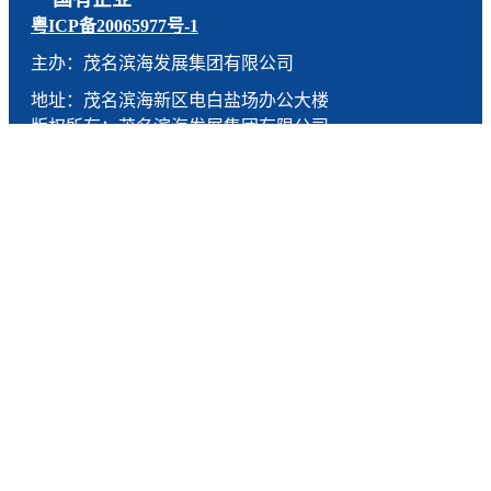
粤ICP备20065977号-1
主办：茂名滨海发展集团有限公司
地址：茂名滨海新区电白盐场办公大楼
版权所有：茂名滨海发展集团有限公司
技术支持：燕尾服（广东）科技有限公司
联系电话：0668-5190005