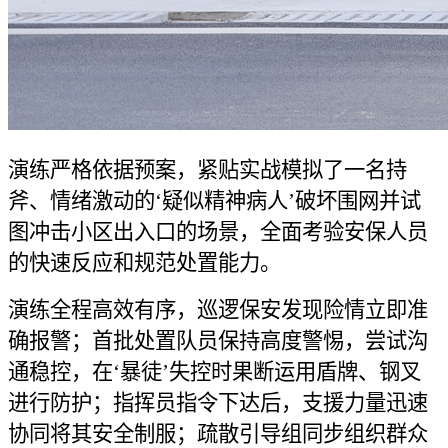
演练严格依据预案，紧贴实战模拟了一名持
斧、情绪激动的‘疑似精神病人’破坏围网并试
图冲击小区出入口的场景，全面考验安保人员
的快速反应和规范处置能力。
演练全程高效有序，巡逻保安发现险情立即准
确报警；首批处置队员保持高度警惕，尝试沟
通稳控，在‘暴徒’失控时果断运用盾牌、钢叉
进行防护；指挥员指令下达后，支援力量迅速
协同将其安全制服；疏散引导组同步组织群众