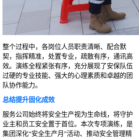
整个过程中，各岗位人员职责清晰、配合默
契，指挥精准，处置专业，疏散有序，通讯高
效。演练全程紧张有序，充分展现了安保队伍
过硬的专业技能、强大的心理素质和卓越的团
队协作能力。
总结提升固化成效
服务公司始终将安全生产视为生命线，将守护
业主和员工安全置于首位。本次专项演练，是
集团深化“安全生产月”活动、推动安全管理精