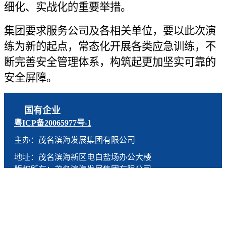
细化、实战化的重要举措。
集团要求服务公司及各相关单位，要以此次演
练为新的起点，常态化开展各类应急训练，不
断完善安全管理体系，构筑起更加坚实可靠的
安全屏障。
国有企业
粤ICP备20065977号-1
主办：茂名滨海发展集团有限公司
地址：茂名滨海新区电白盐场办公大楼
版权所有：茂名滨海发展集团有限公司
技术支持：燕尾服（广东）科技有限公司
联系电话：0668-5190005