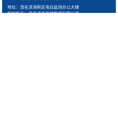
地址：茂名滨海新区电白盐场办公大楼
版权所有：茂名滨海发展集团有限公司
技术支持：燕尾服（广东）科技有限公司
联系电话：0668-5190005