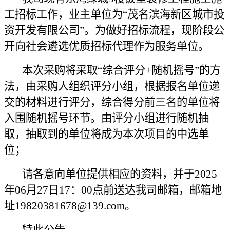
工
招标工作，
业主单位为
“茂名滨海新区城市投
资开发有限公司”
。为做好招标流程，现阶段公
开向社会遴选优质招标代理作为
服务
单位。
本次采购将采取“综合评分+随机摇号”的方
法，
由采购
人组织评分小组，根据报名单位递
交的材料进行评分，综合得分前三名的单位将
入围随机摇号环节。由评分小组进行随机抽
取，抽取到的单位将成为本次项目的中选单
位；
请各意向单位提供相应的资料，并于
20
2
5
年
06
月
27
日
17：00
点前送达
我司
邮箱，邮箱地
址
19820381678@139
.com。
特此公告。