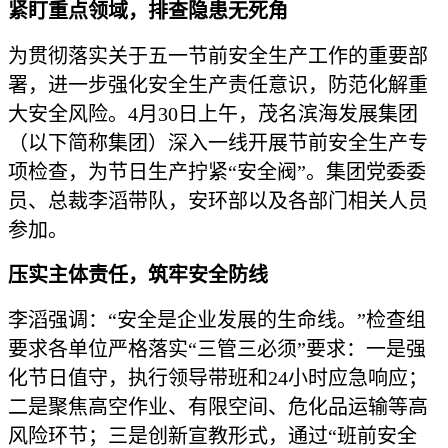
紧盯重点领域，排查隐患无死角
为贯彻落实关于五一节前安全生产工作的重要部
署，进一步强化安全生产责任意识，防范化解重
大安全风险。4月30日上午，茂名滨海发展集团
（以下简称集团）深入一线开展节前安全生产专
项检查，为节日生产拧紧“安全阀”。集团党委委
员、总裁李滔带队，安环部以及各部门相关人员
参加。
压实主体责任，筑牢安全防线
李滔强调：“安全是企业发展的生命线。”检查组
要求各单位严格落实“三管三必须”要求：一是强
化节日值守，执行领导带班和24小时应急响应；
二是聚焦高空作业、有限空间、危化品运输等高
风险环节；三是创新宣教形式，通过“班前安全