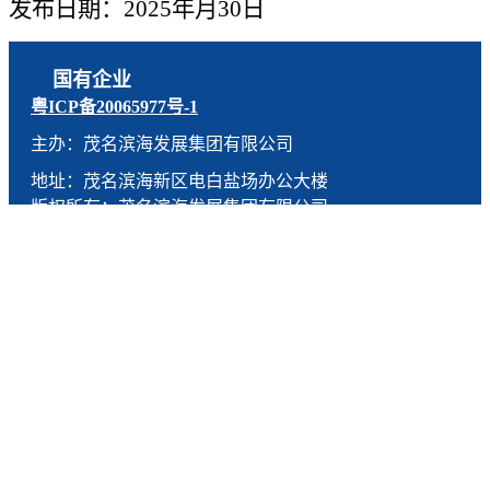
发布日期：202
5
年月
30
日
国有企业
粤ICP备20065977号-1
主办：茂名滨海发展集团有限公司
地址：茂名滨海新区电白盐场办公大楼
版权所有：茂名滨海发展集团有限公司
技术支持：燕尾服（广东）科技有限公司
联系电话：0668-5190005