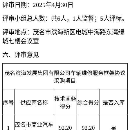
评审日期：
202
5
年
4
月
30
日
评审小组总人数：
共6人，1人监督；5人评标。
评审地点：茂名市滨海新区电城
中海路东湾绿
城七楼会议室
六、评审意见
茂名滨海发展集团有限公司车辆维修服务框架协议
采购
项
目
技术商务
序号
供应商名称
综合得分
是否入库
得分
茂名市高业汽车
1
92.20
92.20
是