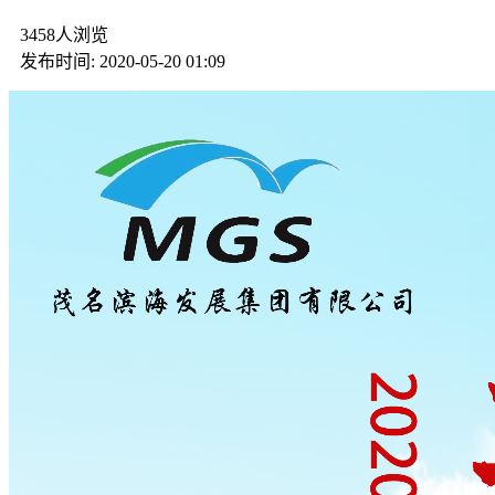
3458
人浏览
发布时间: 2020-05-20 01:09