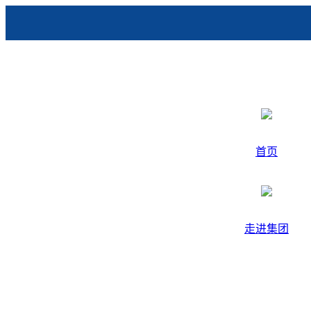
首页
走进集团