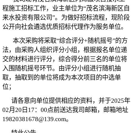
程施工
招标工作，
业主单位为
“茂名滨海新区自
来水投资有限公司”
。为做好招标流程，现阶段
公开向社会遴选优质招标代理作为
服务
单位。
本次采购将采取“综合评分+随机摇号”的方
法，
由采购
人组织评分小组，根据报名单位递
交的材料进行评分，综合得分前三名的单位将
入围随机摇号环节。由评分小组进行随机抽
取，抽取到的单位将成为本次项目的中选单
位；
请各意向单位提供相应的资料，并于
20
2
5
年
02
月
20
日
17：00
点前送达
我司
邮箱，邮箱地址
19820381678@139
.com。
特此公告。