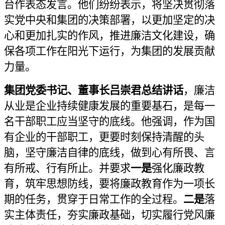
台作表态发言。他们纷纷表示，将坚决贯彻落
实党中央和集团的决策部署，以更加坚定的决
心和更加扎实的作风，推进廉洁文化建设，确
保各项工作在阳光下运行，为集团的发展贡献
力量。
集团党委书记、董事长吕崇君总结讲话
，廉洁
从业是企业持续健康发展的重要基石，是每一
名干部职工应当坚守的底线。
他强调，作为国
有企业的干部职工，更要时刻保持清醒的头
脑，坚守廉洁自律的底线，做到心有所畏、言
有所戒、行有所止。并
要求
一是
强化廉政教
育，筑牢思想防线，要将廉政教育作为一项长
期的任务，贯穿于日常工作的全过程。
二是
落
实主体责任，夯实廉政基础，切实履行党风廉