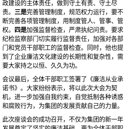
政建设的主体责任，做到守土有责、守土尽
责。
三是
完善管理制度，规范权力运行，要不
断完善各项管理制度，用制度管人、管事、管
权。
四是
加强监督检查，严肃执纪问责。要求
纪检监察部门
切实履行监督责任，加强对各部
门和党员干部职工的监督检查。同时，他也提
到了企业廉洁文化建设的长期性和复杂性，需
要大家持之以恒、久久为功。
会议最后，全体干部职工签署了《廉洁从业承
诺书》。大家纷纷表示，将以此次大会为契
机，进一步加强自我约束，自觉抵制各种诱惑
和腐败行为，为集团的发展贡献自己的力量。
此次座谈会的成功召开，不仅为集团的新一年
发展奠定了坚实的廉洁基础，更为全体干部职