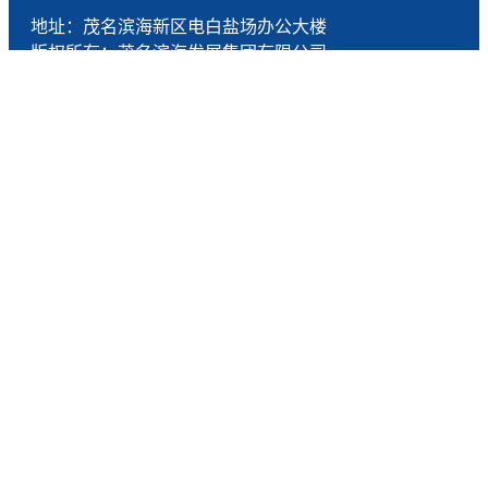
地址：茂名滨海新区电白盐场办公大楼
版权所有：茂名滨海发展集团有限公司
技术支持：燕尾服（广东）科技有限公司
联系电话：0668-5190005