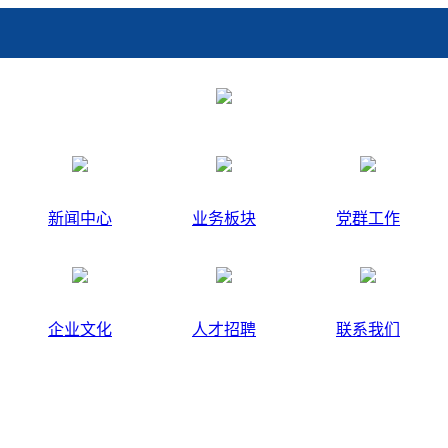
新闻中心
业务板块
党群工作
企业文化
人才招聘
联系我们