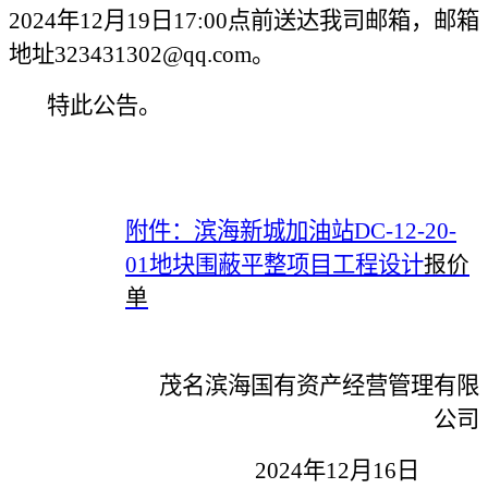
2024年
12
月
19
日1
7:00
点
前送达
我司
邮箱，邮箱
地址323431302
@
qq.com。
特此公告。
附件：
滨海新城加油站DC-12-20-
01地块围蔽平整项目工程设计
报价
单
茂名滨海国有资产经营管理有限
公司
2024年
12
月
16
日