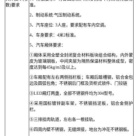
数)要求
准。
2、制动系统:气压制动系统。
3、汽车座位:
3人座，要求配有车内空调。
4、车身要求：4米2标准。
5、汽车厢体要求：
①厢体采用全塑全封闭复合材料板块组合结构，内外蒙
皮为玻璃钢板，中间夹层为隔热保温材料整体成型，密
度达到每45kg/m
3
及以上。
②车厢配有左右两侧挡栏板；车厢后踏槽钢，铝合金包
边及圆弧包角；不锈钢后门框及货柜式锁件、门铰链
③LED厢灯两盏，全部不锈钢件均为304型号。
④采用国标镀锌副车架，不锈钢挡泥板，铝合金侧护
栏。
⑤三排挂肉轨道，左右各一根挂轨。
⑥四周内壁不锈钢，无缝焊接，地台为冲花不锈钢板。