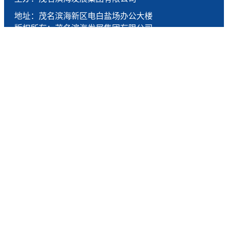
地址：茂名滨海新区电白盐场办公大楼
版权所有：茂名滨海发展集团有限公司
技术支持：燕尾服（广东）科技有限公司
联系电话：0668-5190005