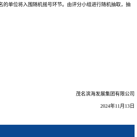
名的单位将入围随机摇号环节。由评分小组进行随机抽取，抽
茂名滨海发展集团有限公司
2
02
4年
11
月
13
日