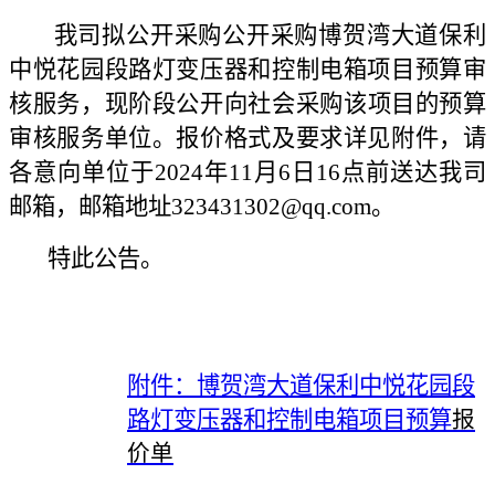
我司
拟
公开
采购公开采购博贺湾大道保利
中悦花园段路灯变压器和控制电箱项目预算审
核服务
，
现阶段公开向社会
采购
该项目的
预算
审核服务
单位。报
价
格式及要求详见附件，请
各意向单位于2024年
11
月
6
日1
6
点
前送达
我司
邮箱，邮箱地址323431302
@
qq.com。
特此公告。
附件：
博贺湾大道保利中悦花园段
路灯变压器和控制电箱项目预算
报
价单