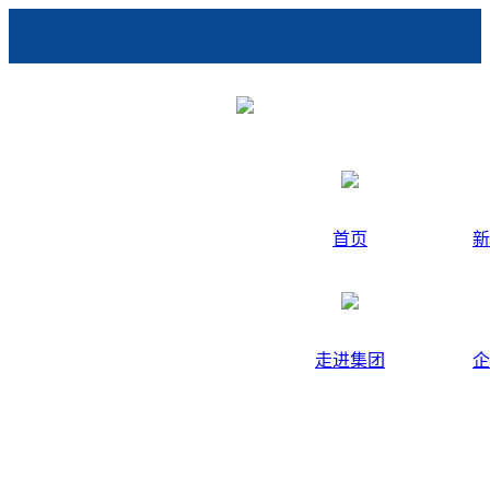
首页
新
走进集团
企