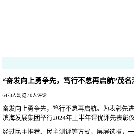
“奋发向上勇争先，笃行不怠再启航”茂名
6473
人浏览 /
0
人评论
奋发向上勇争先，笃行不怠再启航。为表彰先进
滨海发展集团举行2024年上半年评优评先表彰
经过民主推荐、民主测评等方式，层层选拔，