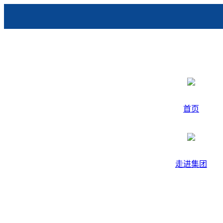
首页
走进集团