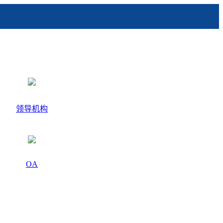
领导机构
OA